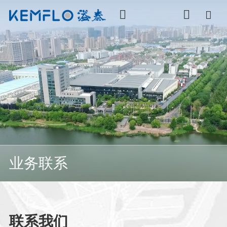
业
务
联
系
联
系
我
们