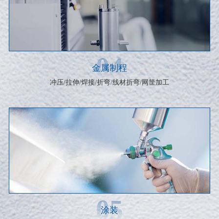
04
金属制程
冲压/拉伸/焊接/折弯/线材折弯/网筐加工
05
涂装