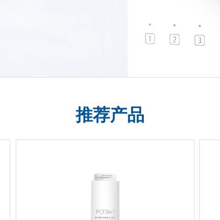
推
荐
产
品