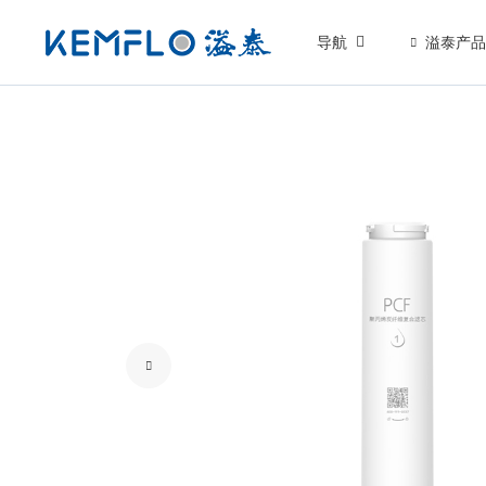
导航
溢泰产