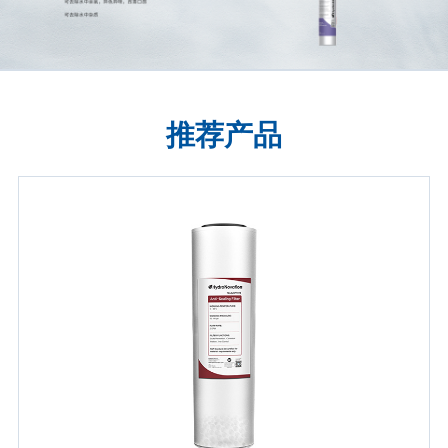
推
荐
产
品